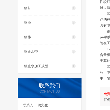
性较
排是做
铜带
紫铜
作的
铜排
具有
铜排在
铜棒
pe母
管在
T2紫
铜止水带
含量极
于其
铜止水加工成型
紫铜
程，
中，
联系我们
CONTACT US
免
任
联系人：
侯先生