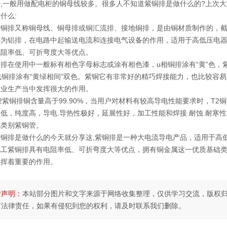
好,一般用做配电柜的铜母线较多。很多人不知道紫铜排是做什么的?上次
什么:
排又称铜母线、铜母排或铜汇流排、接地铜排，是由铜材质制作的，截面
称为铝排，在电路中起输送电流和连接电气设备的作用，适用于高低压电
电阻率低、可折弯度大等优点。
使用中一般标有相色字母标志或涂有相色漆，u相铜排涂有“黄”色，紫铜
线铜排涂有“黄绿相间”双色。紫铜它有非常好的精巧焊接能力，也比较容
工业生产当中发挥很大的作用。
铜排铜含量高于99.90%，当用户对材料有较高导电性能要求时，T2铜管将
低，纯度高，导电.导热性极好，延展性好，加工性能和焊接.耐蚀.耐寒
他类别紫铜管。
排是做什么的今天就分享这,紫铜排是一种大电流导电产品，适用于高低
电工紫铜排具有电阻率低、可折弯度大等优点，拥有铜金属这一优质基础
发挥着重要的作用。
责声明：
本站部分图片和文字来源于网络收集整理，仅供学习交流，版权
何法律责任，如果有侵犯到您的权利，请及时联系我们删除。