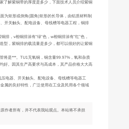
大家了解紫铜带的厚度是多少，下面技术人员介绍紫铜
为矩形或倒角(圆角)矩形的长导体，由铝质材料制
器、开关触头、配电设备、母线槽等电器工程，铜排
排，v相铜排涂有“绿”色，w相铜排涂有“红”色，
易造型，紫铜排的载流量是多少，都可以很好的让紫铜
是***。TU1无氧铜，铜含量99.97%，氧和杂质
性均好。因其生产高要求与高成本，其产品价格大大高
压电器、开关触头、配电设备、母线槽等电器工
类金属的良好特性，广泛使用在工业及民用各个领域
归原作者所有，并不代表我站观点。本站将不承担